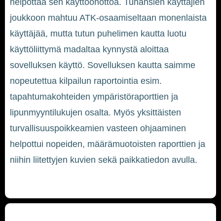
helpottaa sen käyttöönottoa. Tuhansien käyttäjien
joukkoon mahtuu ATK-osaamiseltaan monenlaista
käyttäjää, mutta tutun puhelimen kautta luotu
käyttöliittymä madaltaa kynnystä aloittaa
sovelluksen käyttö. Sovelluksen kautta saimme
nopeutettua kilpailun raportointia esim.
tapahtumakohteiden ympäristöraporttien ja
lipunmyyntilukujen osalta. Myös yksittäisten
turvallisuuspoikkeamien vasteen ohjaaminen
helpottui nopeiden, määrämuotoisten raporttien ja
niihin liitettyjen kuvien sekä paikkatiedon avulla.