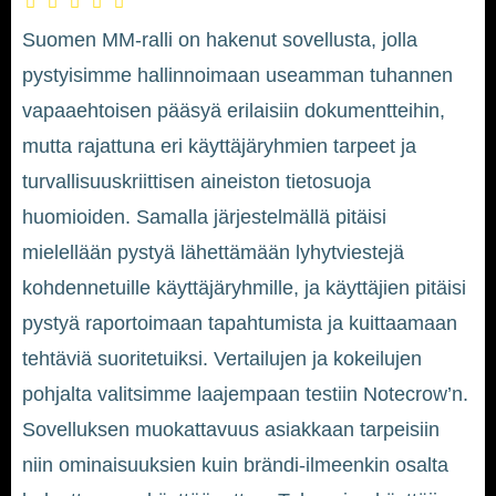
Suomen MM-ralli on hakenut sovellusta, jolla
pystyisimme hallinnoimaan useamman tuhannen
vapaaehtoisen pääsyä erilaisiin dokumentteihin,
mutta rajattuna eri käyttäjäryhmien tarpeet ja
turvallisuuskriittisen aineiston tietosuoja
huomioiden. Samalla järjestelmällä pitäisi
mielellään pystyä lähettämään lyhytviestejä
kohdennetuille käyttäjäryhmille, ja käyttäjien pitäisi
pystyä raportoimaan tapahtumista ja kuittaamaan
tehtäviä suoritetuiksi. Vertailujen ja kokeilujen
pohjalta valitsimme laajempaan testiin Notecrow’n.
Sovelluksen muokattavuus asiakkaan tarpeisiin
niin ominaisuuksien kuin brändi-ilmeenkin osalta