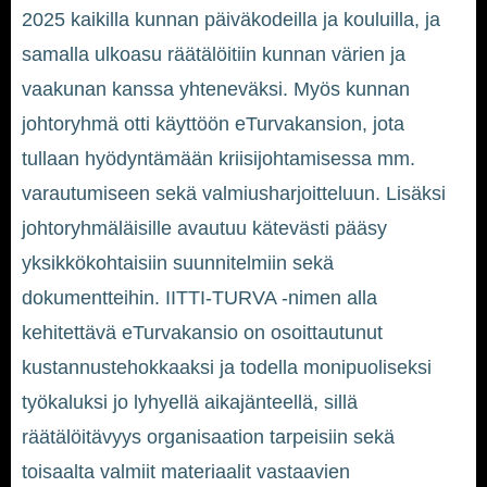
2025 kaikilla kunnan päiväkodeilla ja kouluilla, ja
samalla ulkoasu räätälöitiin kunnan värien ja
vaakunan kanssa yhteneväksi. Myös kunnan
johtoryhmä otti käyttöön eTurvakansion, jota
tullaan hyödyntämään kriisijohtamisessa mm.
varautumiseen sekä valmiusharjoitteluun. Lisäksi
johtoryhmäläisille avautuu kätevästi pääsy
yksikkökohtaisiin suunnitelmiin sekä
dokumentteihin. IITTI-TURVA -nimen alla
kehitettävä eTurvakansio on osoittautunut
kustannustehokkaaksi ja todella monipuoliseksi
työkaluksi jo lyhyellä aikajänteellä, sillä
räätälöitävyys organisaation tarpeisiin sekä
toisaalta valmiit materiaalit vastaavien