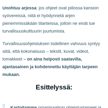
Unohtuu
arjessa
: jos ohjeet ovat piilossa kansion
syövereissä, niitä ei hyödynnetä arjen
pienemmissäkään tilanteissa, jolloin ne eivät tue
turvallisuuskulttuurin juurtumista.
Turvallisuusohjeistuksen todellinen vahvuus syntyy
siitä, että kokonaisuus – tekstit, kuvat, videot,
lomakkeet
– on aina helposti saatavilla,
ajantasainen ja kohdennettu käyttäjän tarpeen
mukaan.
Esittelyssä:
Kartoitamme
organisaatiosi ohjeistustarpeet ja