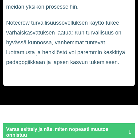
meidän yksikön prosesseihin.
Notecrow turvallisuussovelluksen käyttö tukee
varhaiskasvatuksen laatua: Kun turvallisuus on
hyvässä kunnossa, vanhemmat tuntevat
luottamusta ja henkilöstö voi paremmin keskittyä
pedagogiikkaan ja lapsen kasvun tukemiseen.
Varaa esittely ja näe, miten nopeasti muutos
onnistuu