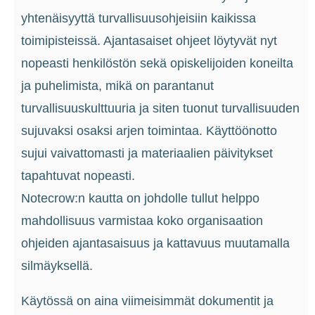
yhtenäisyyttä turvallisuusohjeisiin kaikissa
toimipisteissä. Ajantasaiset ohjeet löytyvät nyt
nopeasti henkilöstön sekä opiskelijoiden koneilta
ja puhelimista, mikä on parantanut
turvallisuuskulttuuria ja siten tuonut turvallisuuden
sujuvaksi osaksi arjen toimintaa. Käyttöönotto
sujui vaivattomasti ja materiaali​en päivitykset
tapahtuvat nopeasti​.
Notecro​w:n kautta on johdolle ​tullut helppo
mahdollisuus varmistaa koko organisaation
ohjeiden ajantasaisuus ja kattavuus muutamalla
silmäyksellä.
Käytössä on aina viimeisimmät dokumentit ja