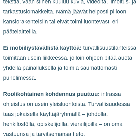
tekstiä, vaan siihen kuuluu kuvia, videoita, ilmoitus- ja
tarkastuslomakkeita. Nämä jäävät helposti piiloon
kansiorakenteisiin tai eivät toimi luontevasti eri
päätelaitteilla.
Ei mobiiliystävällistä käyttöä:
turvallisuustilanteissa
toimitaan usein liikkeessä, jolloin ohjeen pitää aueta
yhdellä painalluksella ja toimia saumattomasti
puhelimessa.
Roolikohtainen kohdennus puuttuu:
intrassa
ohjeistus on usein yleisluontoista. Turvallisuudessa
taas jokaisella käyttäjäryhmällä – johdolla,
henkilöstöllä, opiskelijoilla, vierailijoilla – on oma
vastuunsa ja tarvitsemansa tieto.