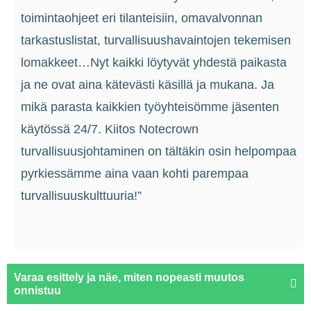
toimintaohjeet eri tilanteisiin, omavalvonnan
tarkastuslistat, turvallisuushavaintojen tekemisen
lomakkeet…Nyt kaikki löytyvät yhdestä paikasta
ja ne ovat aina kätevästi käsillä ja mukana. Ja
mikä parasta kaikkien työyhteisömme jäsenten
käytössä 24/7. Kiitos Notecrown
turvallisuusjohtaminen on tältäkin osin helpompaa
pyrkiessämme aina vaan kohti parempaa
turvallisuuskulttuuria!”
Varaa esittely ja näe, miten nopeasti muutos
onnistuu