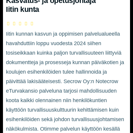
Kasvatus- ja opetusjohtaja
Iitin kunta
Iitin kunnan kasvun ja oppimisen palvelualueella
havahduttiin loppu vuodesta 2024 siihen
tosiseikkaan kuinka paljon turvallisuuteen liittyviä
dokumentteja ja prosesseja kunnan päiväkotien ja
koulujen esihenkilöiden tulee hallinnoida ja
päivittää lakisääteisesti. Secrow Oy:n Notecrow
eTurvakansio palveluna tarjosi mahdollisuuden
koota kaikki olennainen niin henkilökuntien
käyttöön turvallisuuskulttuurin kehittämisen kuin
esihenkilöiden sekä johdon turvallisuusjohtamisen
näkökulmista. Otimme palvelun käyttöön kesällä