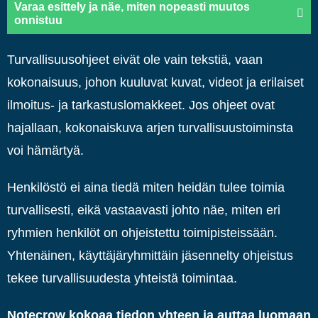
Varaa esittely ja näe, miten nopeasti muutos
onnistuu
Turvallisuusohjeet eivät ole vain tekstiä, vaan
kokonaisuus, johon kuuluvat kuvat, videot ja erilaiset
ilmoitus- ja tarkastuslomakkeet. Jos ohjeet ovat
hajallaan, kokonaiskuva arjen turvallisuustoiminsta
voi hämärtyä.
Henkilöstö ei aina tiedä miten heidän tulee toimia
turvallisesti, eikä vastaavasti johto näe, miten eri
ryhmien henkilöt on ohjeistettu toimipisteissään.
Yhtenäinen, käyttäjäryhmittäin jäsennelty ohjeistus
tekee turvallisuudesta yhteistä toimintaa.
Notecrow kokoaa tiedon yhteen ja auttaa luomaan